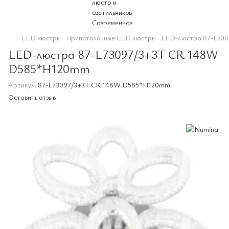
LED люстры
Припотолочные LED люстры
LED-люстра 87-L73
LED-люстра 87-L73097/3+3T CR 148W
D585*H120mm
Артикул:
87-L73097/3+3T CR 148W D585*H120mm
Оставить отзыв