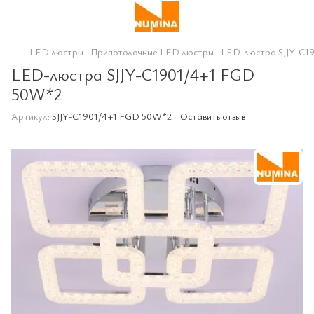
LED люстры
Припотолочные LED люстры
LED-люстра SJJY-C1
LED-люстра SJJY-C1901/4+1 FGD
50W*2
Артикул:
SJJY-C1901/4+1 FGD 50W*2
Оставить отзыв