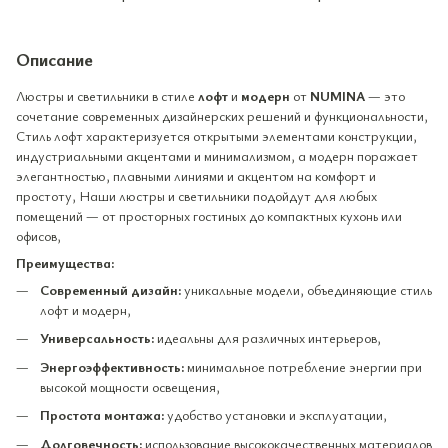
Описание
Люстры и светильники в стиле
лофт
и
модерн
от
NUMINA
— это
сочетание современных дизайнерских решений и функциональности,
Стиль лофт характеризуется открытыми элементами конструкции,
индустриальными акцентами и минимализмом, а модерн поражает
элегантностью, плавными линиями и акцентом на комфорт и
простоту, Наши люстры и светильники подойдут для любых
помещений — от просторных гостиных до компактных кухонь или
офисов,
Преимущества:
Современный дизайн:
уникальные модели, объединяющие стиль
лофт и модерн,
Универсальность:
идеальны для различных интерьеров,
Энергоэффективность:
минимальное потребление энергии при
высокой мощности освещения,
Простота монтажа:
удобство установки и эксплуатации,
Долговечность:
использование высококачественных материалов