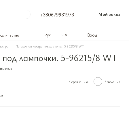
+380679931973
Мой заказ
Вход
Рус
UAH
удничество
люстры
Потолочная люстра под лампочки. 5-96215/8 WT
 под лампочки. 5-96215/8 WT
ть отзыв
К сравнению
В желания
ки