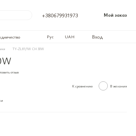
+380679931973
Мой заказ
Вход
Рус
UAH
удничество
ники
TY-ZL81/1W CH 30W
30W
тавить отзыв
К сравнению
В желания
ки