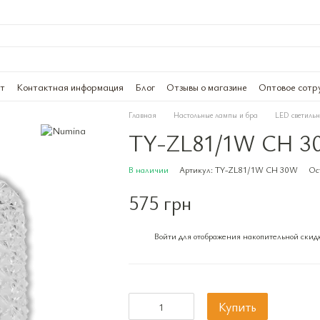
ат
Контактная информация
Блог
Отзывы о магазине
Оптовое сотр
Главная
Настольные лампы и бра
LED светиль
TY-ZL81/1W CH 
В наличии
Артикул: TY-ZL81/1W CH 30W
Ос
575 грн
Войти
для отображения накопительной скид
%
Купить